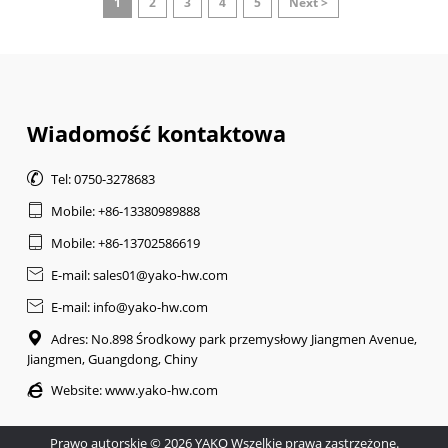
1
2
3
4
5
Next >
Wiadomość kontaktowa

Tel: 0750-3278683

Mobile: +86-13380989888

Mobile: +86-13702586619

E-mail: sales01@yako-hw.com

E-mail: info@yako-hw.com

Adres: No.898 Środkowy park przemysłowy Jiangmen Avenue,
Jiangmen, Guangdong, Chiny

Website:
www.yako-hw.com
Prawo autorskie © 2026 YAKO Wszelkie prawa zastrzeżone.