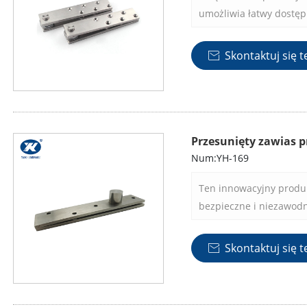
umożliwia łatwy dostęp 
idealny do obszarów o
Skontaktuj się t

Przesunięty zawias p
Num:YH-169
Ten innowacyjny produk
bezpieczne i niezawodn
elementów mebli, w tym 
Skontaktuj się t
