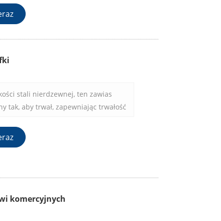
eraz
fki
ości stali nierdzewnej, ten zawias
y tak, aby trwał, zapewniając trwałość
ta.
eraz
wi komercyjnych