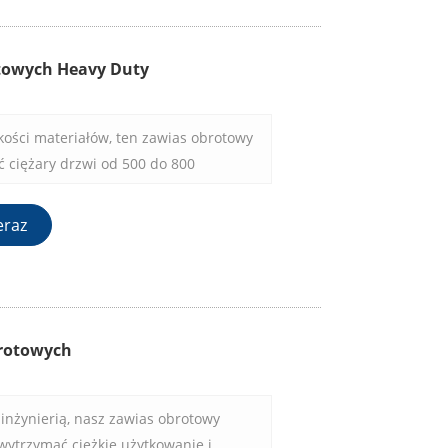
otowych Heavy Duty
kości materiałów, ten zawias obrotowy
ć ciężary drzwi od 500 do 800
ąc niezawodną wydajność nawet w
ych zastosowaniach.
eraz
rotowych
inżynierią, nasz zawias obrotowy
wytrzymać ciężkie użytkowanie i