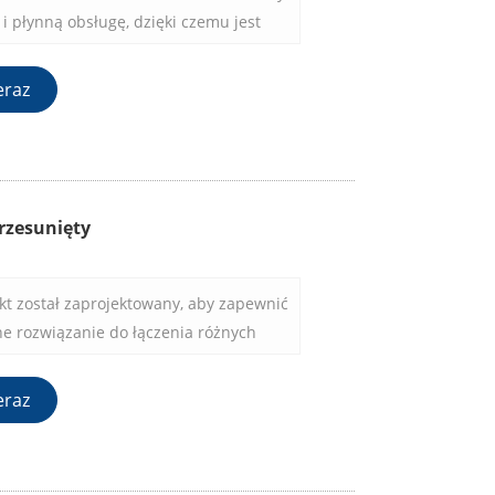
i płynną obsługę, dzięki czemu jest
 dużym natężeniu ruchu.
eraz
rzesunięty
t został zaprojektowany, aby zapewnić
e rozwiązanie do łączenia różnych
sof, łóżek i łóżeczek.
eraz