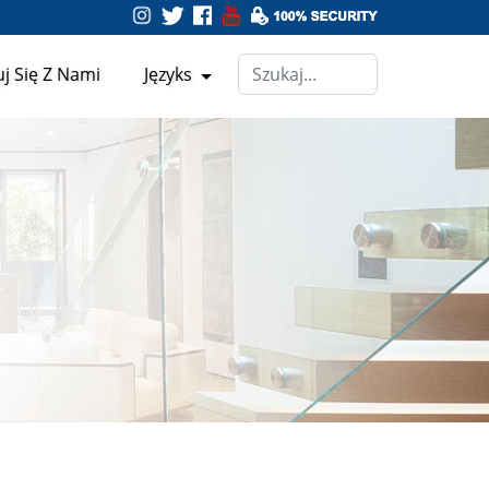
j Się Z Nami
Języks