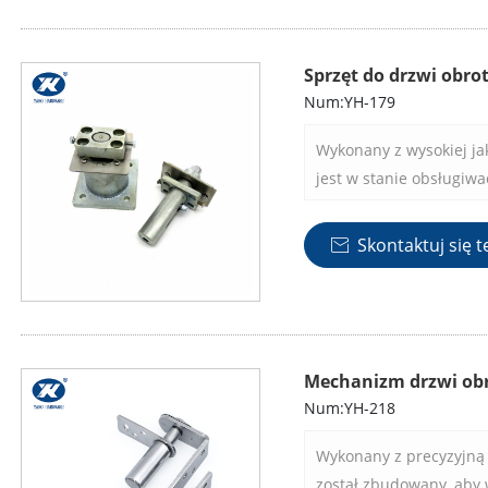
Sprzęt do drzwi obr
Num:YH-179
Wykonany z wysokiej ja
jest w stanie obsługiwa
kilogramów, zapewniaj
najbardziej wymagając
Skontaktuj się t

Mechanizm drzwi ob
Num:YH-218
Wykonany z precyzyjną 
został zbudowany, aby 