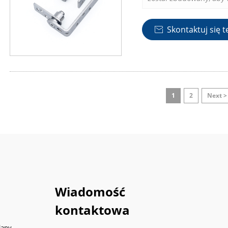
zapewnić długotrwałą 
miękkiego zamykania za
Skontaktuj się t

drzwi, zapobiegając u
1
2
Next >
Wiadomość
kontaktowa
lany