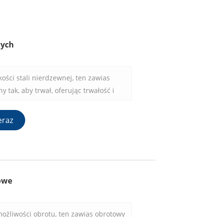
wych
ości stali nierdzewnej, ten zawias
 tak, aby trwał, oferując trwałość i
trwałego użytkowania.
eraz
owe
możliwości obrotu, ten zawias obrotowy