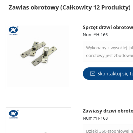
Zawias obrotowy
(Całkowity 12 Produkty)
Sprzęt drzwi obroto
Num:YH-166
Wykonany z wysokiej jak
obrotowy jest zbudowany
wytrzymałość do długo
Skontaktuj się t

Zawiasy drzwi obrot
Num:YH-168
Dzięki 360-stopniowej 