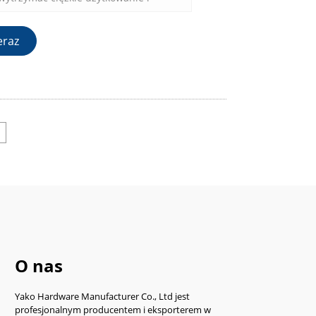
trwałość. Hydrauliczny mechanizm
pewnia delikatne i ciche zamykanie
eraz
derzaniu lub gwałtownym ruchom.
O nas
Yako Hardware Manufacturer Co., Ltd jest
profesjonalnym producentem i eksporterem w