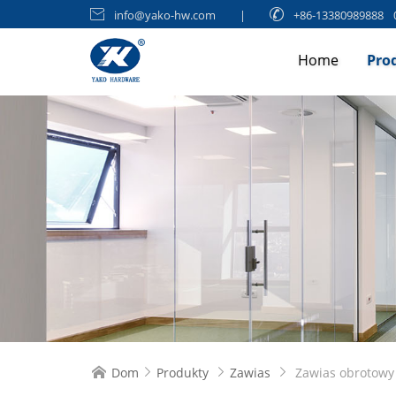

info@yako-hw.com
|

+86-13380989888
Home
Pro
Dom
Produkty
Zawias
Zawias obrotowy



