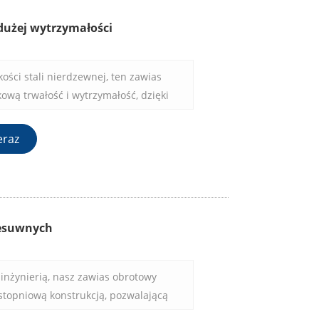
dużej wytrzymałości
ości stali nierdzewnej, ten zawias
ową trwałość i wytrzymałość, dzięki
zerokiej gamy zastosowań meblowych.
eraz
zesuwnych
inżynierią, nasz zawias obrotowy
-stopniową konstrukcją, pozwalającą
dowolnym kierunku przy minimalnym