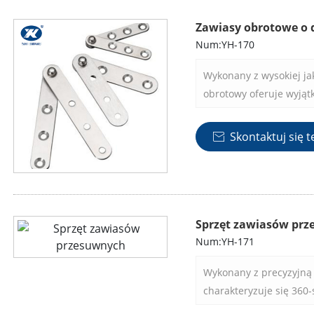
Zawiasy obrotowe o 
Num:YH-170
Wykonany z wysokiej jak
obrotowy oferuje wyjątk
czemu nadaje się do s
Skontaktuj się t

Sprzęt zawiasów pr
Num:YH-171
Wykonany z precyzyjną 
charakteryzuje się 360
drzwi otwierać się w 