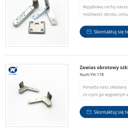
Wyjątkową cechą naszeg
możliwość obrotu, umoż
drzwi i szafek w dowol
nie tylko zwiększa este
Skontaktuj się t

maksymalizuje wygodę 
Zawias obrotowy szk
Num:YH-178
Ponadto nasz składany z
co czyni go wygodnym 
wykonawców, jak i entu
Skontaktuj się t
