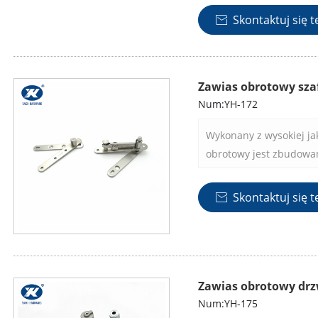
wysiłku.
Skontaktuj się t

Zawias obrotowy sza
Num:YH-172
Wykonany z wysokiej jak
obrotowy jest zbudowan
i niezawodność przez la
Skontaktuj się t

Zawias obrotowy drz
Num:YH-175