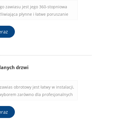
o zawiasu jest jego 360-stopniowa
liwiająca płynne i łatwe poruszanie
nym kierunku. Ten innowacyjny design
tyczny wygląd przestrzeni, ale także
eraz
i dostępność.
lanych drzwi
awias obrotowy jest łatwy w instalacji,
wyborem zarówno dla profesjonalnych
zjastów DIY.
eraz