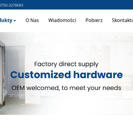
0750-3278683
dukty
O Nas
Wiadomości
Pobierz
Skontaktu