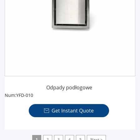
Odpady podłogowe
Num:YFD-010
Get Instant Quote

1
2
3
4
5
Next >