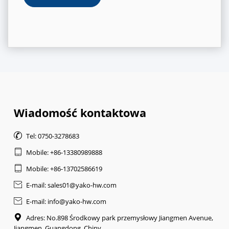
Wiadomość kontaktowa

Tel: 0750-3278683

Mobile: +86-13380989888

Mobile: +86-13702586619

E-mail: sales01@yako-hw.com

E-mail: info@yako-hw.com

Adres: No.898 Środkowy park przemysłowy Jiangmen Avenue,
Jiangmen, Guangdong, Chiny