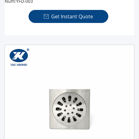
Num:YFD-003
Get Instant Quote
