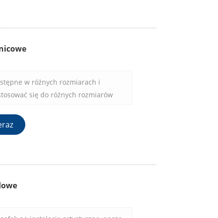
znicowe
ostępne w różnych rozmiarach i
stosować się do różnych rozmiarów
erencji projektowych. Niezależnie od
eślonego rozmiaru czy koloru, szklane
eraz
dostosowywania do Twoich potrzeb.
odowe