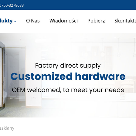
0750-3278683
dukty
O Nas
Wiadomości
Pobierz
Skontaktu
szklany