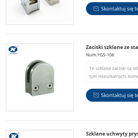
z prostymi instrukcjam
Skontaktuj się t

szklane panele bezpiec
Zaciski szklane ze st
Num:YGS-106
Te szklane zaciski są 
tym mieszkalnych, kome
od tego, czy chcesz za
domu, biurze, przestrze
Skontaktuj się t

szklane zaciski są ide
Szklane uchwyty pry