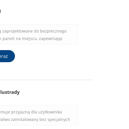
M
są zaprojektowane do bezpiecznego
 paneli na miejscu, zapewniając
ość w każdym otoczeniu. Niezależnie od
klane półki, ściany działowe czy witryny,
eraz
iają bezpieczne utrzymanie szklanych
alustrady
yjmuje przyjazną dla użytkownika
 łatwo zainstalowany bez specjalnych
chowej. Wystarczy postępować zgodnie