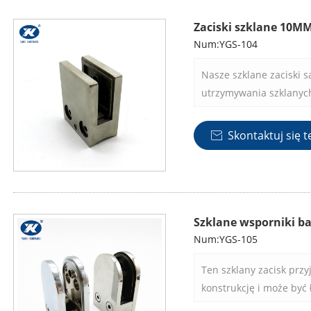
Zaciski szklane 10M
Num:YGS-104
Nasze szklane zaciski 
utrzymywania szklanych
spokój ducha i stabiln
tego, czy instalujesz sz
Skontaktuj się t

szklane zaciski zapewn
paneli na miejscu.
Szklane wsporniki b
Num:YGS-105
Ten szklany zacisk prz
konstrukcję i może być
narzędzi lub wiedzy fa