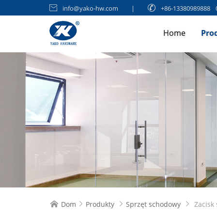

info@yako-hw.com
|

+86-13380989888
Home
Pro
Dom
Produkty
Sprzęt schodowy
Zacisk 



