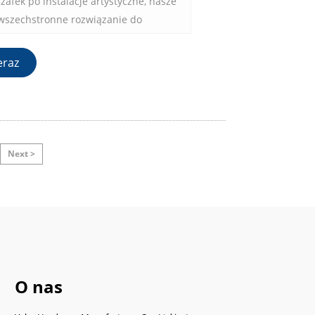
afek po instalacje artystyczne, nasze
ą wszechstronne rozwiązanie do
szklanych w unikalnych i kreatywnych
eraz
Next >
O nas