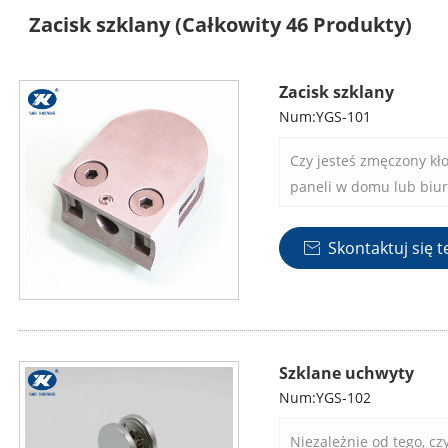
Zacisk szklany
(Całkowity 46 Produkty)
Zacisk szklany
Num:YGS-101
Czy jesteś zmęczony k
paneli w domu lub biurz
zaciski, innowacyjne i
łatwe zabezpieczenie p
Skontaktuj się t

zastosowaniach.
Szklane uchwyty
Num:YGS-102
Niezależnie od tego, cz