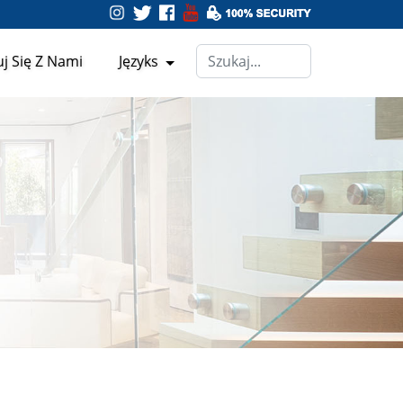
j Się Z Nami
Języks