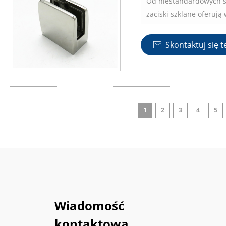
Od niestandardowych sz
zaciski szklane oferuj
zabezpieczania paneli 
projektach.
Skontaktuj się t

1
2
3
4
5
Wiadomość
kontaktowa