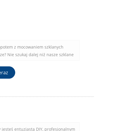
łopotem z mocowaniem szklanych
e? Nie szukaj dalej niż nasze szklane
 niezawodne rozwiązanie umożliwiające
aneli szklanych w różnych
eraz
y jesteś entuzjastą DIY, profesjonalnym