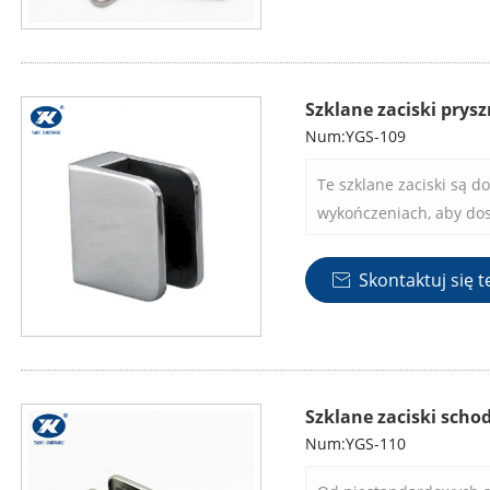
Szklane zaciski prys
Num:YGS-109
Te szklane zaciski są d
wykończeniach, aby do
paneli szklanych i pref
tego, czy wymagasz okr
Skontaktuj się t

zaciski oferują opcje 
Szklane zaciski sch
Num:YGS-110