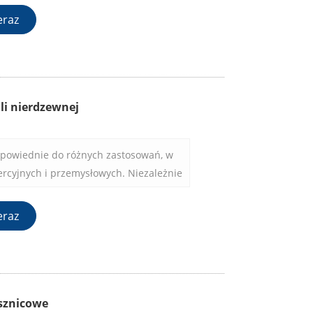
i montażu i będziesz mieć swoje
eraz
znie na miejscu w krótkim czasie.
ali nierdzewnej
odpowiednie do różnych zastosowań, w
rcyjnych i przemysłowych. Niezależnie
bezpieczyć szklane panele w swoim
ni handlowej czy miejscu gościnności,
eraz
alnym rozwiązaniem.
sznicowe