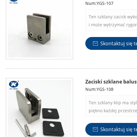
Num:YGS-107
Ten szklany zacisk wyko
i może wytrzymać rygor
trwała konstrukcja zap
czemu jest niezawodny
Skontaktuj się t

szklanych na kolejne lat
Zaciski szklane balu
Num:YGS-108
Ten szklany klip ma sty
piękno każdej przestrze
kładzie nacisk na szkla
polerowany wygląd.
Skontaktuj się t
