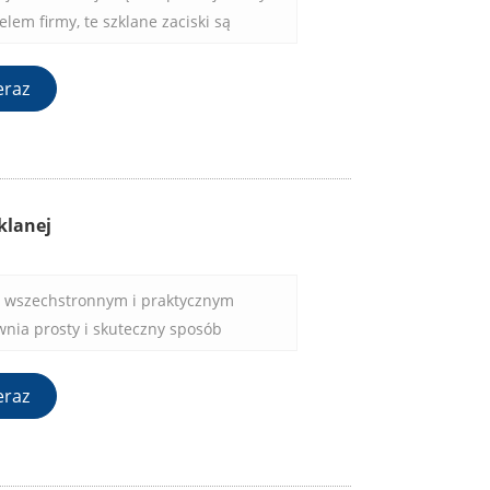
lem firmy, te szklane zaciski są
 spełnić Twoje potrzeby i przekroczyć
eraz
klanej
st wszechstronnym i praktycznym
wnia prosty i skuteczny sposób
neli na miejscu. Dzięki trwałej
ocesowi instalacji, zaciski szklane są
eraz
ażdego, kto chce zwiększyć
lność swoich szklanych paneli w swoim