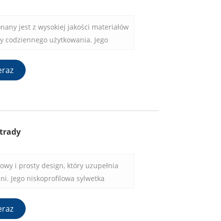
nany jest z wysokiej jakości materiałów
y codziennego użytkowania. Jego
ewnia długotrwałą wydajność, dzięki
m wyborem do zabezpieczania paneli
eraz
a.
strady
lowy i prosty design, który uzupełnia
ni. Jego niskoprofilowa sylwetka
ne panele, tworząc bezszwowy i
eraz