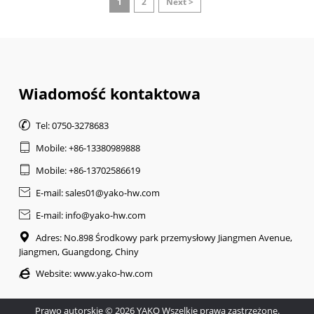
1
2
Next >
Wiadomość kontaktowa

Tel: 0750-3278683

Mobile: +86-13380989888

Mobile: +86-13702586619

E-mail: sales01@yako-hw.com

E-mail: info@yako-hw.com

Adres: No.898 Środkowy park przemysłowy Jiangmen Avenue,
Jiangmen, Guangdong, Chiny

Website:
www.yako-hw.com
Prawo autorskie © 2026 YAKO Wszelkie prawa zastrzeżone.