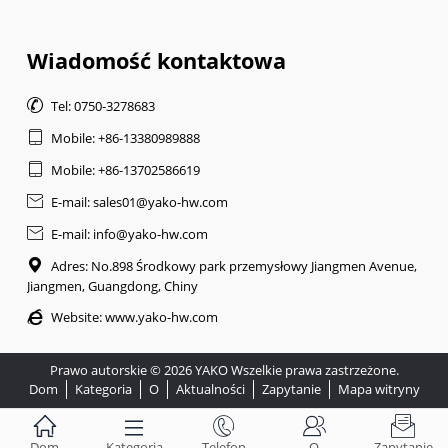
Wiadomość kontaktowa

Tel: 0750-3278683

Mobile: +86-13380989888

Mobile: +86-13702586619

E-mail: sales01@yako-hw.com

E-mail: info@yako-hw.com

Adres: No.898 Środkowy park przemysłowy Jiangmen Avenue,
Jiangmen, Guangdong, Chiny

Website:
www.yako-hw.com
Prawo autorskie © 2026 YAKO Wszelkie prawa zastrzeżone.
Dom
Kategoria
O
Aktualności
Zapytanie
Mapa witryny





Dom
Kategoria
Telefon
O
Zapytanie