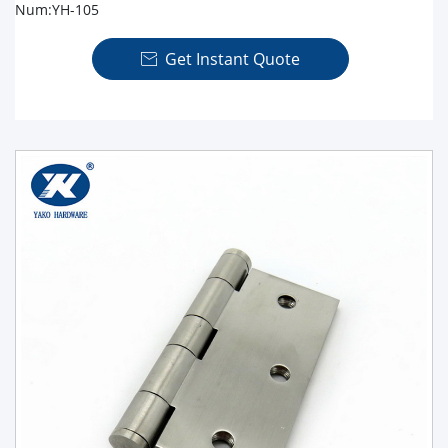
Num:YH-105
Get Instant Quote
