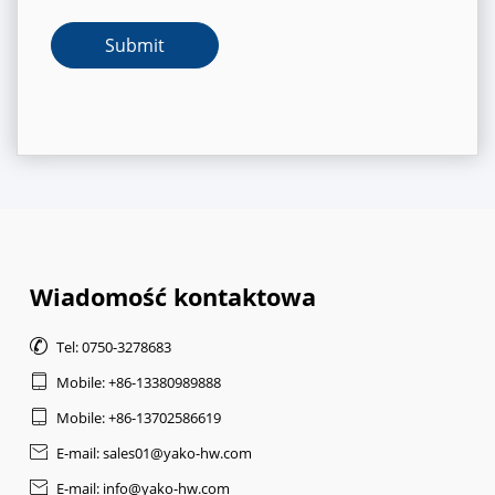
Wiadomość kontaktowa

Tel: 0750-3278683

Mobile: +86-13380989888

Mobile: +86-13702586619

E-mail: sales01@yako-hw.com

E-mail: info@yako-hw.com