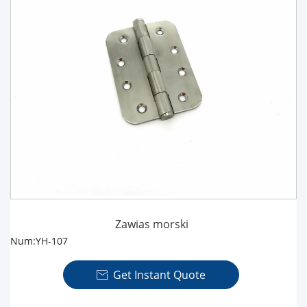
Zawias morski
Num:YH-107
Get Instant Quote
