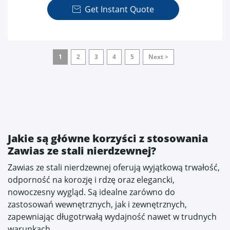
Get Instant Quote

1
2
3
4
5
Next >
Jakie są główne korzyści z stosowania
Zawias ze stali nierdzewnej?
Zawias ze stali nierdzewnej oferują wyjątkową trwałość,
odporność na korozję i rdzę oraz elegancki,
nowoczesny wygląd. Są idealne zarówno do
zastosowań wewnętrznych, jak i zewnętrznych,
zapewniając długotrwałą wydajność nawet w trudnych
warunkach.